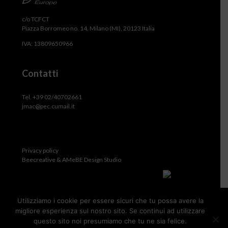
c/o TCFCT
Piazza Borromeo no. 14, Milano (MI), 20123 Italia
IVA: 13809650966
Contatti
Tel. +39 02/40702661
jmac@pec.cumail.it
Privacy policy
Beecreative & AMeBE Design Studio
Utilizziamo i cookie per essere sicuri che tu possa avere la
migliore esperienza sul nostro sito. Se continui ad utilizzare
questo sito noi presumiamo che tu ne sia felice.