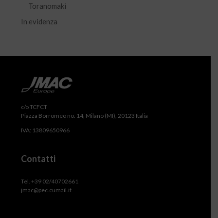
Toranomaki
In evidenza
c/o TCFCT
Piazza Borromeo no. 14, Milano (MI), 20123 Italia
IVA: 13809650966
Contatti
Tel. +39 02/40702661
jmac@pec.cumail.it