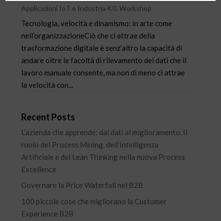
Applicazioni IoT e Industria 4.0
,
Workshop
Tecnologia, velocità e dinamismo: in arte come
nell’organizzazioneCiò che ci attrae della
trasformazione digitale è senz’altro la capacità di
andare oltre le facoltà di rilevamento dei dati che il
lavoro manuale consente, ma non di meno ci attrae
la velocità con...
Recent Posts
L’azienda che apprende: dai dati al miglioramento. Il
ruolo del Process Mining, dell’Intelligenza
Artificiale e del Lean Thinking nella nuova Process
Excellence
Governare la Price Waterfall nel B2B
100 piccole cose che migliorano la Customer
Experience B2B