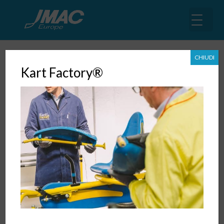
CHIUDI
Kart Factory®
Tecnologia, velocità e dinamismo:
in arte come nell’organizzazione
27 Gen, 2019
|
Digital Transformation
,
News
,