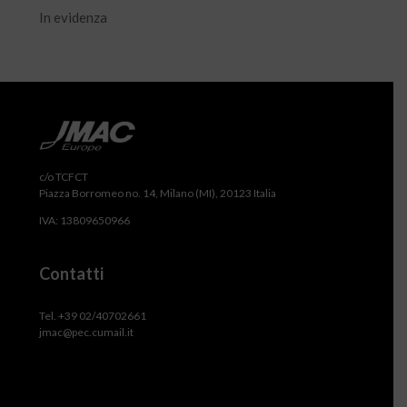
In evidenza
c/o TCFCT
Piazza Borromeo no. 14, Milano (MI), 20123 Italia
IVA: 13809650966
Contatti
Tel. +39 02/40702661
jmac@pec.cumail.it