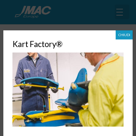
CHIUDI
Kart Factory®
Il Management della
Progettazione
23 Lug, 2017
|
Libri