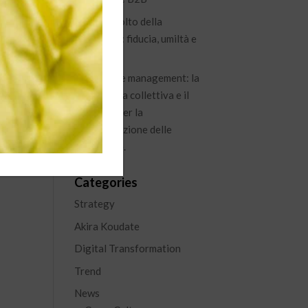
Il nuovo volto della
leadership: fiducia, umiltà e
visione
Knowledge management: la
conoscenza collettiva e il
percorso per la
capitalizzazione delle
esperienze.
Categories
Strategy
Akira Koudate
Digital Transformation
Trend
News