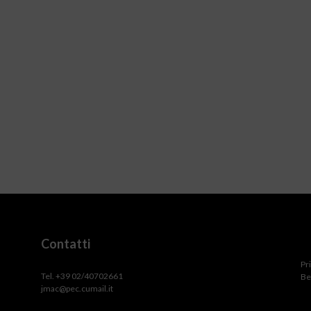
Contatti
Pr
Tel. +39 02/40702661
Be
jmac@pec.cumail.it