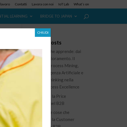
i lavoro
Contatti
Lavora con noi
IoT Lab
What’s on
NTIAL LEARNING
BRIDGE TO JAPAN
CHIUDI
 e
Recent Posts
L’azienda che apprende: dai
dati al miglioramento. Il
ruolo del Process Mining,
dell’Intelligenza Artificiale e
del Lean Thinking nella
nuova Process Excellence
Governare la Price
Waterfall nel B2B
100 piccole cose che
migliorano la Customer
Experience B2B