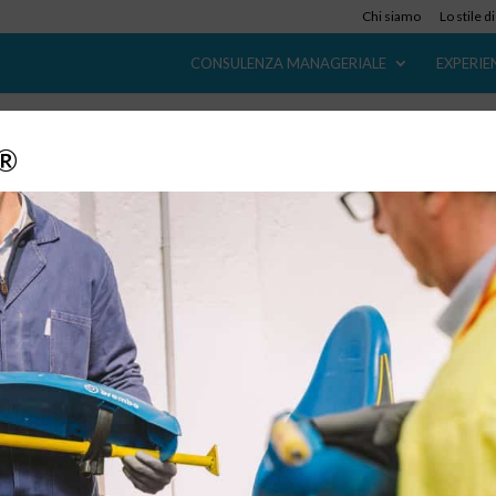
Chi siamo
Lo stile d
CONSULENZA MANAGERIALE
EXPERIE
y®
Accordo UE-Giappone: un messaggio forte
chiaro
12 Lug, 2018
|
Strategy
,
Trend
,
News
,
Lean Sales
Finalmente buone nuove! Evidente la soddisfazione di tutte le
parti coinvolte, sia in Europa che nel Sol Levante, per l’accordo
concluso a Bruxelles tra la commissaria UE al commercio Sig.ra
Malmstroem e il ministro per gli affari esteri giapponese dott.
Kono....