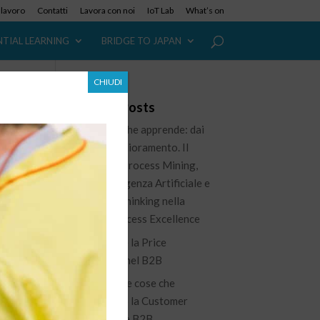
i lavoro
Contatti
Lavora con noi
IoT Lab
What’s on
NTIAL LEARNING
BRIDGE TO JAPAN
CHIUDI
Recent Posts
L’azienda che apprende: dai
dati al miglioramento. Il
ruolo del Process Mining,
dell’Intelligenza Artificiale e
del Lean Thinking nella
nuova Process Excellence
Governare la Price
Waterfall nel B2B
100 piccole cose che
migliorano la Customer
Experience B2B