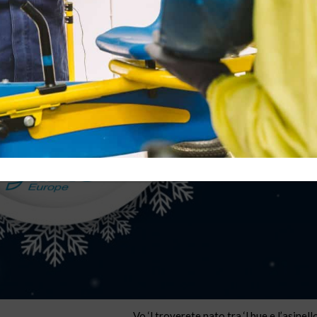
Vo ‘l troverete nato tra ‘l bue e l’asinello