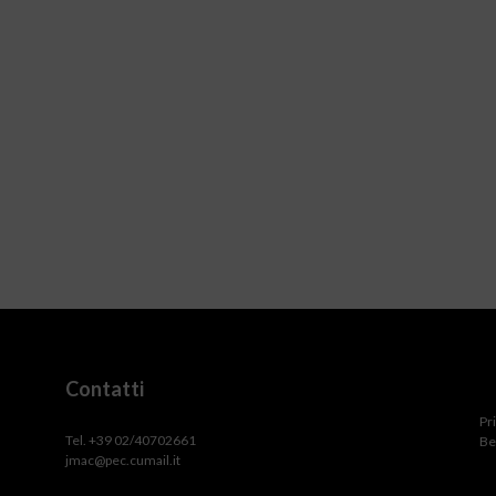
Contatti
Pr
Tel. +39 02/40702661
Be
jmac@pec.cumail.it