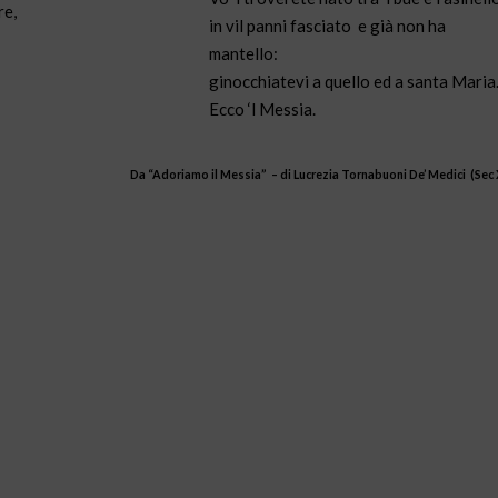
re,
in vil panni fasciato e già non ha
mantello:
ginocchiatevi a quello ed a santa Maria
Ecco ‘l Messia.
Da “Adoriamo il Messia” – di
Lucrezia Tornabuoni De’ Medici (Sec 