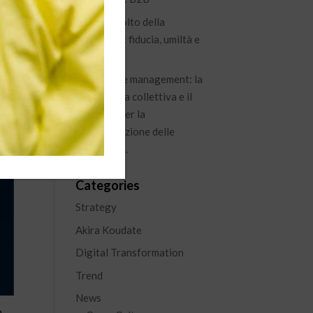
Il nuovo volto della
leadership: fiducia, umiltà e
visione
Knowledge management: la
conoscenza collettiva e il
percorso per la
capitalizzazione delle
esperienze.
Categories
Strategy
Akira Koudate
Digital Transformation
Trend
News
,