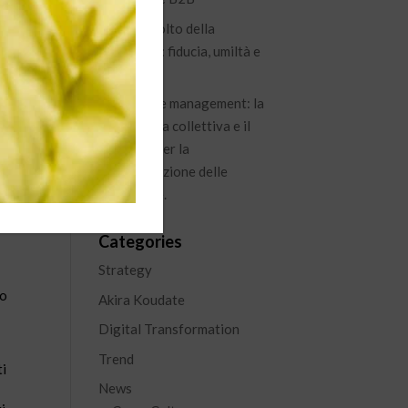
Il nuovo volto della
leadership: fiducia, umiltà e
visione
Knowledge management: la
conoscenza collettiva e il
percorso per la
capitalizzazione delle
esperienze.
Categories
Strategy
to
Akira Koudate
Digital Transformation
Trend
ti
News