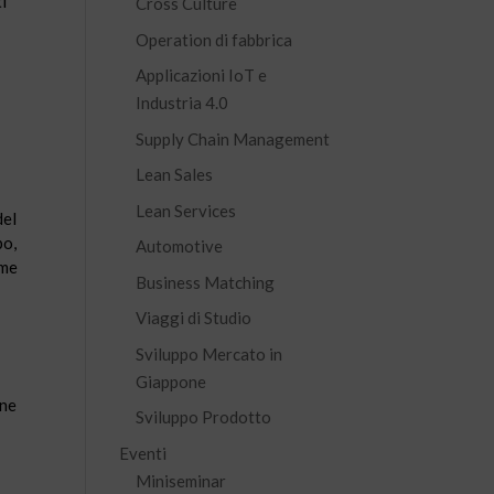
i
Cross Culture
Operation di fabbrica
Applicazioni IoT e
Industria 4.0
Supply Chain Management
Lean Sales
Lean Services
del
po,
Automotive
ome
Business Matching
Viaggi di Studio
Sviluppo Mercato in
Giappone
one
Sviluppo Prodotto
Eventi
Miniseminar