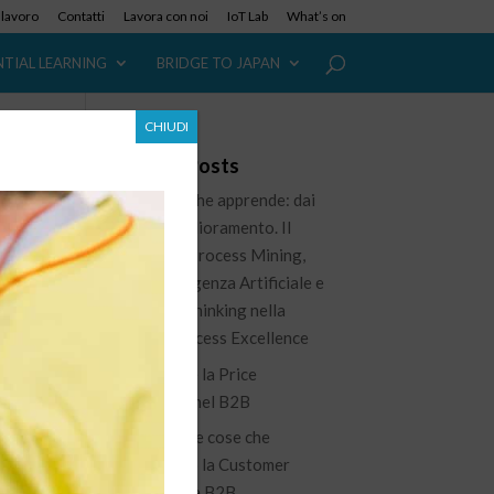
i lavoro
Contatti
Lavora con noi
IoT Lab
What’s on
NTIAL LEARNING
BRIDGE TO JAPAN
CHIUDI
Recent Posts
L’azienda che apprende: dai
dati al miglioramento. Il
ruolo del Process Mining,
dell’Intelligenza Artificiale e
del Lean Thinking nella
nuova Process Excellence
Governare la Price
Waterfall nel B2B
100 piccole cose che
migliorano la Customer
Experience B2B