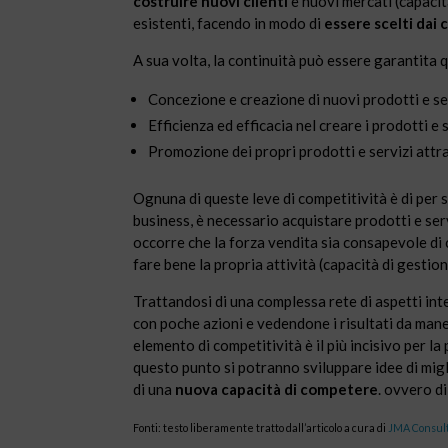
costruire nuovi clienti
e nuovi mercati (capacit
esistenti, facendo in modo di
essere scelti dai c
A sua volta, la continuità può essere garantita q
Concezione e creazione di nuovi prodotti e se
Efficienza ed efficacia nel creare i prodotti e s
Promozione dei propri prodotti e servizi attra
Ognuna di queste leve di competitività è di per s
business, è necessario acquistare prodotti e servi
occorre che la forza vendita sia consapevole di 
fare bene la propria attività (capacità di gestion
Trattandosi di una complessa rete di aspetti int
con poche azioni e vedendone i risultati da mane 
elemento di competitività è il più incisivo per l
questo punto si potranno sviluppare idee di migl
di una
nuova capacità di competere
. ovvero d
Fonti: testo liberamente tratto dall’articolo a cura di
JMA Consult