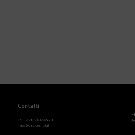
Contatti
Pr
Tel. +39 02/40702661
Be
jmac@pec.cumail.it