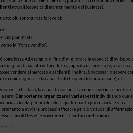
à di promozione commerciale) e 2) garantirsi la continuità nei mercat
lienti
attuali (capacità di mantenimento del business).
uanto più sono curate le leve di:
rvizi
ervizi pianificati
verso la “forza vendita”.
é complessa Ad esempio, al fine di migliorare la capacità di sviluppo 
zi migliori (capacità del prodotto, capacità di servizio) e, a tale sco
come vendere al mercato e ai clienti). Inoltre, è necessario sapere c
e) e come migliorare la capacità di chi opera (risorse umane), etc.
erconnessi tra loro, la capacità competitiva non si può incrementare
a sera. È i
mportante organizzare i vari aspetti
individuando quale
a propria azienda, per poi decidere quale quanto potenziarla. Solo a
ioramento e avviare processi efficaci e perciò virtuosi di affermazi
i essere
profittevoli e sostenere il risultato nel tempo
.
ants Inc.