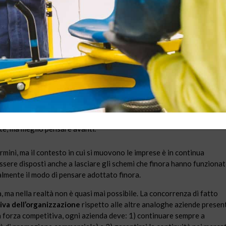
pi di consegna brevi, si attivano risorse capaci di gestire volumi di
ttività
operativa, efficienza e rendimento.
l miglioramento
.
ora non è improbabile che i risultati di esercizio della vostra impresa
ino il rischio. Avrete pensato:
Ci vuole pazienza. Le cose torneranno a posto.
ate.
te, ma meglio pensare avanti.
rmini, ma il contesto in cui si muovono le imprese è in continua
sere disposti anche a lasciare gli schemi che finora hanno funziona
lmente il modo di pensare adottato finora.
 ma nella realtà non è quasi mai possibile. La concorrenza di fatto
iva dell’organizzazione
rispetto alle altre analoghe aziende presen
 forza competitiva, ogni azienda deve: 1) continuare sempre a