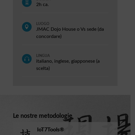

2h ca.
LUOGO

JMAC Dojo House o Vs sede (da
concordare)
LINGUA

italiano, inglese, giapponese (a
scelta)
Le nostre metodologie
IoT7Tools®